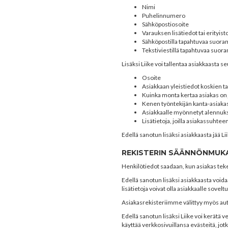
Nimi
Puhelinnumero
Sähköpostiosoite
Varauksen lisätiedot tai erityist
Sähköpostilla tapahtuvaa suor
Tekstiviestillä tapahtuvaa suo
Lisäksi Liike voi tallentaa asiakkaasta s
Osoite
Asiakkaan yleistiedot koskien tar
Kuinka monta kertaa asiakas on 
Kenen työntekijän kanta-asiaka
Asiakkaalle myönnetyt alennuk
Lisätietoja, joilla asiakassuht
Edellä sanotun lisäksi asiakkaasta jää L
REKISTERIN SÄÄNNÖNMUK
Henkilötiedot saadaan, kun asiakas teke
Edellä sanotun lisäksi asiakkaasta voida
lisätietoja voivat olla asiakkaalle sove
Asiakasrekisteriimme välittyy myös aut
Edellä sanotun lisäksi Liike voi kerätä
käyttää verkkosivuillansa evästeitä, jotk