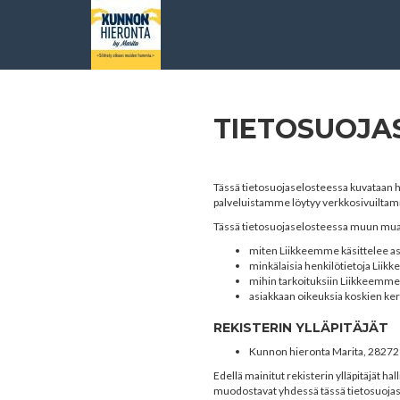
TIETOSUOJA
Tässä tietosuojaselosteessa kuvataan h
palveluistamme löytyy verkkosivuiltamm
Tässä tietosuojaselosteessa muun mua
miten Liikkeemme käsittelee as
minkälaisia henkilötietoja Liikk
mihin tarkoituksiin Liikkeemme 
asiakkaan oikeuksia koskien ke
REKISTERIN YLLÄPITÄJÄT
Kunnon hieronta Marita, 2827
Edellä mainitut rekisterin ylläpitäjät ha
muodostavat yhdessä tässä tietosuojaselo