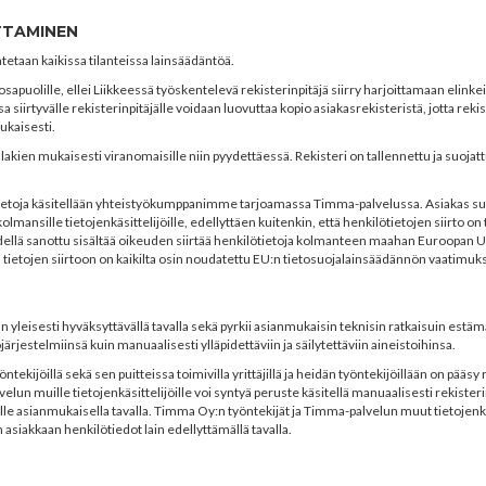
TTAMINEN
etaan kaikissa tilanteissa lainsäädäntöä.
osapuolille, ellei Liikkeessä työskentelevä rekisterinpitäjä siirry harjoittamaan elink
 siirtyvälle rekisterinpitäjälle voidaan luovuttaa kopio asiakasrekisteristä, jotta reki
ukaisesti.
 lakien mukaisesti viranomaisille niin pyydettäessä. Rekisteri on tallennettu ja suojat
ietoja käsitellään yhteistyökumppanimme tarjoamassa Timma-palvelussa. Asiakas suo
lmansille tietojenkäsittelijöille, edellyttäen kuitenkin, että henkilötietojen siirto on
ellä sanottu sisältää oikeuden siirtää henkilötietoja kolmanteen maahan Euroopan 
ä tietojen siirtoon on kaikilta osin noudatettu EU:n tietosuojalainsäädännön vaatimuks
van yleisesti hyväksyttävällä tavalla sekä pyrkii asianmukaisin teknisin ratkaisuin est
ojärjestelmiinsä kuin manuaalisesti ylläpidettäviin ja säilytettäviin aineistoihinsa.
ekijöillä sekä sen puitteissa toimivilla yrittäjillä ja heidän työntekijöillään on pääsy r
lun muille tietojenkäsittelijöille voi syntyä peruste käsitellä manuaalisesti rekister
aille asianmukaisella tavalla. Timma Oy:n työntekijät ja Timma-palvelun muut tietojenkä
an asiakkaan henkilötiedot lain edellyttämällä tavalla.