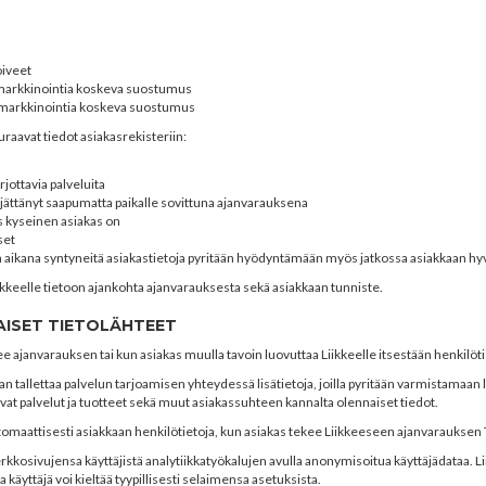
oiveet
amarkkinointia koskeva suostumus
ramarkkinointia koskeva suostumus
euraavat tiedot asiakasrekisteriin:
jottavia palveluita
jättänyt saapumatta paikalle sovittuna ajanvarauksena
s kyseinen asiakas on
set
een aikana syntyneitä asiakastietoja pyritään hyödyntämään myös jatkossa asiakkaan hy
iikkeelle tietoon ajankohta ajanvarauksesta sekä asiakkaan tunniste.
AISET TIETOLÄHTEET
e ajanvarauksen tai kun asiakas muulla tavoin luovuttaa Liikkeelle itsestään henkilöti
an tallettaa palvelun tarjoamisen yhteydessä lisätietoja, joilla pyritään varmistamaan 
ltuvat palvelut ja tuotteet sekä muut asiakassuhteen kannalta olennaiset tiedot.
omaattisesti asiakkaan henkilötietoja, kun asiakas tekee Liikkeeseen ajanvarauksen
 verkkosivujensa käyttäjistä analytiikkatyökalujen avulla anonymisoitua käyttäjädata
a käyttäjä voi kieltää tyypillisesti selaimensa asetuksista.