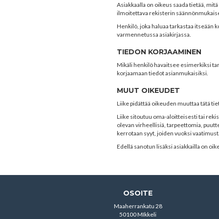
Asiakkaalla on oikeus saada tietää, mitä 
ilmoitettava rekisterin säännönmukaiset
Henkilö, joka haluaa tarkastaa itseään ko
varmennetussa asiakirjassa.
TIEDON KORJAAMINEN
Mikäli henkilö havaitsee esimerkiksi tark
korjaamaan tiedot asianmukaisiksi.
MUUT OIKEUDET
Liike pidättää oikeuden muuttaa tätä ti
Liike sitoutuu oma-aloitteisesti tai re
olevan virheellisiä, tarpeettomia, puutt
kerrotaan syyt, joiden vuoksi vaatimusta
Edellä sanotun lisäksi asiakkailla on oi
OSOITE
Maaherrankatu 28
50100 MIkkeli