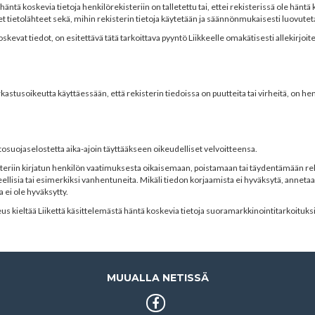
häntä koskevia tietoja henkilörekisteriin on talletettu tai, ettei rekisterissä ole häntä
 tietolähteet sekä, mihin rekisterin tietoja käytetään ja säännönmukaisesti luovutet
skevat tiedot, on esitettävä tätä tarkoittava pyyntö Liikkeelle omakätisesti allekirjoitet
astusoikeutta käyttäessään, että rekisterin tiedoissa on puutteita tai virheitä, on hen
etosuojaselostetta aika-ajoin täyttääkseen oikeudelliset velvoitteensa.
kisteriin kirjatun henkilön vaatimuksesta oikaisemaan, poistamaan tai täydentämään rek
eellisia tai esimerkiksi vanhentuneita. Mikäli tiedon korjaamista ei hyväksytä, annetaa
 ei ole hyväksytty.
keus kieltää Liikettä käsittelemästä häntä koskevia tietoja suoramarkkinointitarkoituksi
MUUALLA NETISSÄ