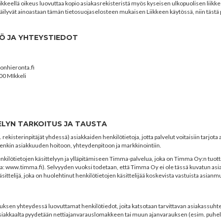
iikkeellä oikeus luovuttaa kopio asiakasrekisteristä myös kyseisen ulkopuolisen liikke
 säilyvät ainoastaan tämän tietosuojaselosteen mukaisen Liikkeen käytössä, niin täst
LÖ JA YHTEYSTIEDOT
onhieronta.fi
00 MIkkeli
ELYN TARKOITUS JA TAUSTA
 rekisterinpitäjät yhdessä) asiakkaiden henkilötietoja, jotta palvelut voitaisiin tarjot
tenkin asiakkuuden hoitoon, yhteydenpitoon ja markkinointiin.
nkilötietojen käsittelyyn ja ylläpitämiseen Timma-palvelua, joka on Timma Oy:n tuot
a: www.timma.fi). Selvyyden vuoksi todetaan, että Timma Oy ei ole tässä kuvatun asiak
sittelijä, joka on huolehtinut henkilötietojen käsittelijää koskevista vastuista asianmu
auksen yhteydessä luovuttamat henkilötiedot, joita katsotaan tarvittavan asiakassu
iakkaalta pyydetään nettiajanvarauslomakkeen tai muun ajanvarauksen (esim. puhelu