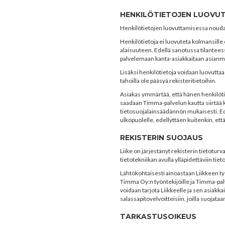
HENKILÖTIETOJEN LUOVU
Henkilötietojen luovuttamisessa noudat
Henkilötietoja ei luovuteta kolmansille 
alaisuuteen. Edellä sanotussa tilanteessa
palvelemaan kanta-asiakkaitaan asianm
Lisäksi henkilötietoja voidaan luovuttaa
tahoilla ole pääsyä rekisteritietoihin.
Asiakas ymmärtää, että hänen henkilöt
saadaan Timma-palvelun kautta siirtää ko
tietosuojalainsäädännön mukaisesti. Ed
ulkopuolelle, edellyttäen kuitenkin, ett
REKISTERIN SUOJAUS
Liike on järjestänyt rekisterin tietotur
tietotekniikan avulla ylläpidettäviin tiet
Lähtökohtaisesti ainoastaan Liikkeen työnt
Timma Oy:n työntekijöille ja Timma-palve
voidaan tarjota Liikkeelle ja sen asiakk
salassapitovelvoitteisiin, joilla suojata
TARKASTUSOIKEUS