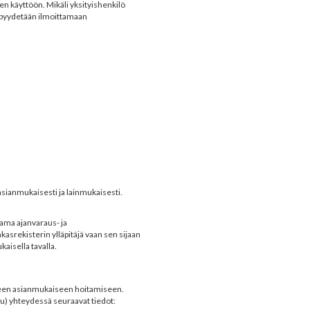
en käyttöön. Mikäli yksityishenkilö
ä pyydetään ilmoittamaan
a asianmukaisesti ja lainmukaisesti.
tama ajanvaraus- ja
asrekisterin ylläpitäjä vaan sen sijaan
kaisella tavalla.
hteen asianmukaiseen hoitamiseen.
) yhteydessä seuraavat tiedot: