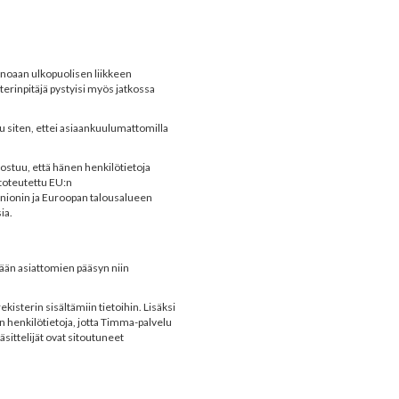
einoaan ulkopuolisen liikkeen
sterinpitäjä pystyisi myös jatkossa
tu siten, ettei asiaankuulumattomilla
stuu, että hänen henkilötietoja
 toteutettu EU:n
Unionin ja Euroopan talousalueen
ia.
ämään asiattomien pääsyn niin
ekisterin sisältämiin tietoihin. Lisäksi
in henkilötietoja, jotta Timma-palvelu
sittelijät ovat sitoutuneet