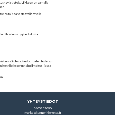
 koskevia tietoja. Liikkeen on samalla
aan.
ussa tai sitä vastaavalla tavalla
kilöllä oikeus pyytää Liikettä
isterissä olevat tiedot, joiden todetaan
n henkilölle perusteltu ilmoitus, jossa
in.
YHTEYSTIEDOT
0405233090
marita@kunnonhieronta.fi