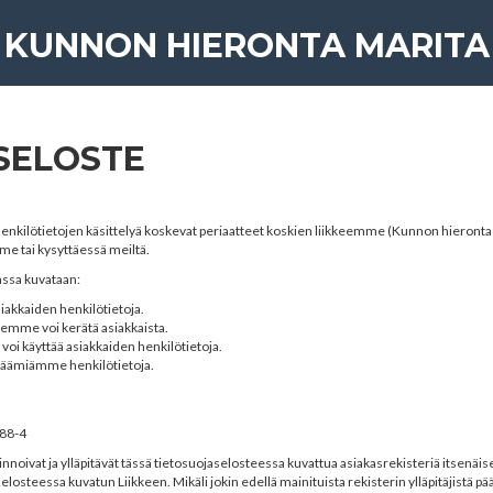
KUNNON HIERONTA MARITA
SELOSTE
enkilötietojen käsittelyä koskevat periaatteet koskien liikkeemme (
Kunnon hieronta
e tai kysyttäessä meiltä.
ssa kuvataan:
iakkaiden henkilötietoja.
eemme voi kerätä asiakkaista.
voi käyttää asiakkaiden henkilötietoja.
räämiämme henkilötietoja.
288-4
llinnoivat ja ylläpitävät tässä tietosuojaselosteessa kuvattua asiakasrekisteriä itsenäis
steessa kuvatun Liikkeen. Mikäli jokin edellä mainituista rekisterin ylläpitäjistä pä