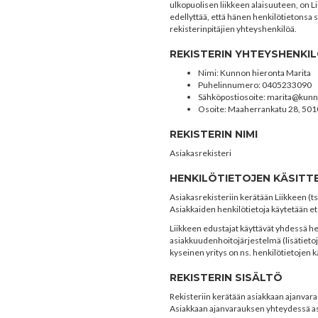
ulkopuolisen liikkeen alaisuuteen, on L
edellyttää, että hänen henkilötietonsa
rekisterinpitäjien yhteyshenkilöä.
REKISTERIN YHTEYSHENKI
Nimi
: Kunnon hieronta Marita
Puhelinnumero
: 0405233090
Sähköpostiosoite
: marita@kunn
Osoite
: Maaherrankatu 28, 501
REKISTERIN NIMI
Asiakasrekisteri
HENKILÖTIETOJEN KÄSITT
Asiakasrekisteriin kerätään Liikkeen (ts.
Asiakkaiden henkilötietoja käytetään e
Liikkeen edustajat käyttävät yhdessä he
asiakkuudenhoitojärjestelmä (lisätietoj
kyseinen yritys on ns. henkilötietojen kä
REKISTERIN SISÄLTÖ
Rekisteriin kerätään asiakkaan ajanvar
Asiakkaan ajanvarauksen yhteydessä as