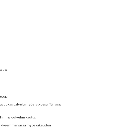
väksi
etoja.
laadukas palvelu myös jatkossa. Tällaisia
 Timma-palvelun kautta.
a. Liikkeemme varaa myös oikeuden