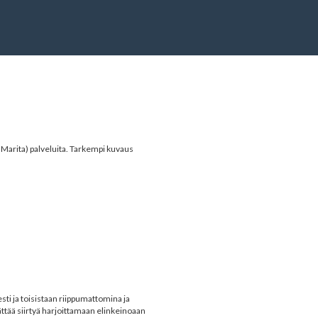
 Marita
) palveluita. Tarkempi kuvaus
esti ja toisistaan riippumattomina ja
ättää siirtyä harjoittamaan elinkeinoaan