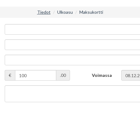
Tiedot
Ulkoasu
Maksukortti
€
.00
Voimassa