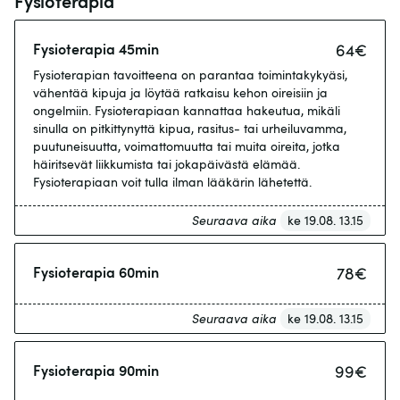
Fysioterapia
Fysioterapia 45min
64
€
Fysioterapian tavoitteena on parantaa toimintakykyäsi,
vähentää kipuja ja löytää ratkaisu kehon oireisiin ja
ongelmiin. Fysioterapiaan kannattaa hakeutua, mikäli
sinulla on pitkittynyttä kipua, rasitus- tai urheiluvamma,
puutuneisuutta, voimattomuutta tai muita oireita, jotka
häiritsevät liikkumista tai jokapäivästä elämää.
Fysioterapiaan voit tulla ilman lääkärin lähetettä.
Seuraava aika
ke 19.08. 13.15
Fysioterapia 60min
78
€
Seuraava aika
ke 19.08. 13.15
Fysioterapia 90min
99
€