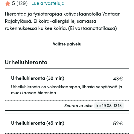
5
(
129
)
Lue arvosteluja
Hierontaa ja fysioterapiaa kotivastaanotolla Vantaan
Rajakylässä. Ei koira-allergisille, samassa
rakennuksessa kulkee koiria. (Ei vastaanottotilassa)
Valitse palvelu
Urheiluhieronta
Urheiluhieronta (30 min)
43
€
Urheiluhieronta on voimakkaampaa, lihasta venyttävää ja
muokkaavaa hierontaa.
Seuraava aika
ke 19.08. 13.15
Urheiluhieronta (45 min)
52
€