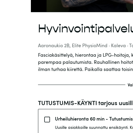
Hyvinvointipalve
Aaronaukio 2B, Elite PhysioMind
· Kaleva
·
T
Fasciakäsittelyä, hierontaa ja LPG-hoitoja, 
parempaa palautumista. Rauhallinen hoitotil
ilman turhaa kiirettä. Paikalla saattaa toisin
Va
TUTUSTUMIS-KÄYNTI tarjous uusille
Urheiluhieronta 60 min - Tutustumis
Uusille asiakkaille suunnattu ensikäynti.