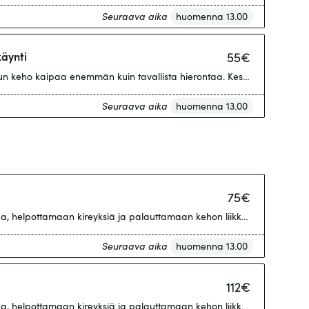
Seuraava aika
huomenna 13.00
käynti
55
€
 kun keho kaipaa enemmän kuin tavallista hierontaa. Keskitytään akuutt
Seuraava aika
huomenna 13.00
75
€
helpottamaan kireyksiä ja palauttamaan kehon liikkuvuutta. Hoito sopii a
Seuraava aika
huomenna 13.00
112
€
helpottamaan kireyksiä ja palauttamaan kehon liikkuvuutta. Hoito sopii a