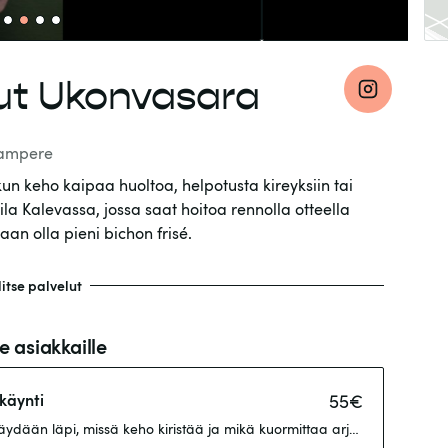
lut Ukonvasara
ampere
kun keho kaipaa huoltoa, helpotusta kireyksiin tai
a Kalevassa, jossa saat hoitoa rennolla otteella
aan olla pieni bichon frisé.
litse palvelut
 asiakkaille
käynti
55
€
 Käydään läpi, missä keho kiristää ja mikä kuormittaa arjessa tai työss