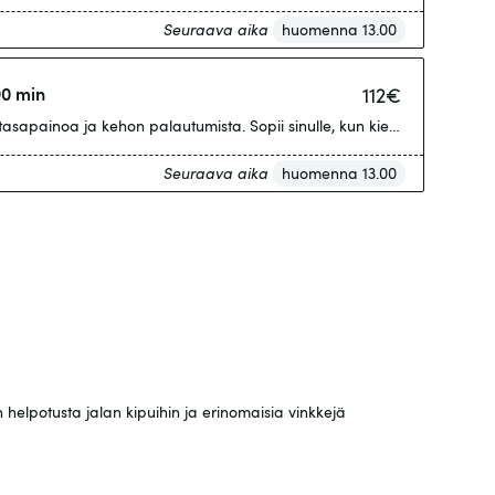
Seuraava aika
huomenna 13.00
90 min
112
€
asapainoa ja kehon palautumista. Sopii sinulle, kun kierrokset käyvät li
Seuraava aika
huomenna 13.00
 helpotusta jalan kipuihin ja erinomaisia vinkkejä