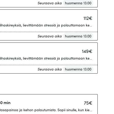
Seuraava aika
huomenna 13.00
112
€
haskireyksiä, lievittämään stressiä ja palauttamaan kehoa arjen kuor
Seuraava aika
huomenna 13.00
149
€
haskireyksiä, lievittämään stressiä ja palauttamaan kehoa arjen kuor
Seuraava aika
huomenna 13.00
60 min
75
€
asapainoa ja kehon palautumista. Sopii sinulle, kun kierrokset käyvät li