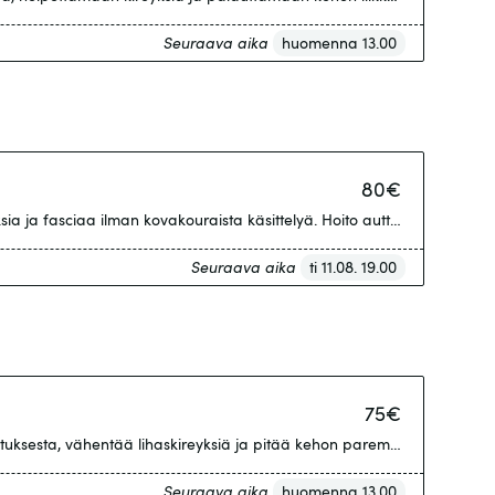
Seuraava aika
huomenna 13.00
80
€
ia ja fasciaa ilman kovakouraista käsittelyä. Hoito auttaa kireyksiin, 
Seuraava aika
ti 11.08. 19.00
75
€
uksesta, vähentää lihaskireyksiä ja pitää kehon paremmin liikkeessä. H
Seuraava aika
huomenna 13.00