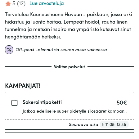
5
(
12
)
Lue arvosteluja
Tervetuloa Kauneushuone Havuun - paikkaan, jossa arki
hidastuu ja luonto hoitaa. Lempeät hoidot, rauhallinen
tunnelma ja metsän inspiroima ympäristö kutsuvat sinut
hengähtämään hetkeksi.
Off-peak -alennuksia seuraavassa vaiheessa
Valitse palvelut
KAMPANJAT!
Sokerointipaketti
50
€
Seuraava aika
ti 11.08. 13.45