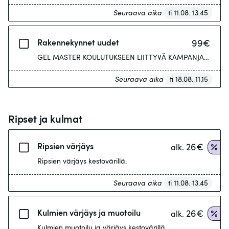
Seuraava aika
ti 11.08. 13.45
Rakennekynnet uudet
99
€
GEL MASTER KOULUTUKSEEN LIITTYVÄ KAMPANJA NYT UUDET RAKE
Seuraava aika
ti 18.08. 11.15
Ripset ja kulmat
Ripsien värjäys
26
€
alk.
Ripsien värjäys kestovärillä.
Seuraava aika
ti 11.08. 13.45
Kulmien värjäys ja muotoilu
26
€
alk.
Kulmien muotoilu ja värjäys kestovärillä.