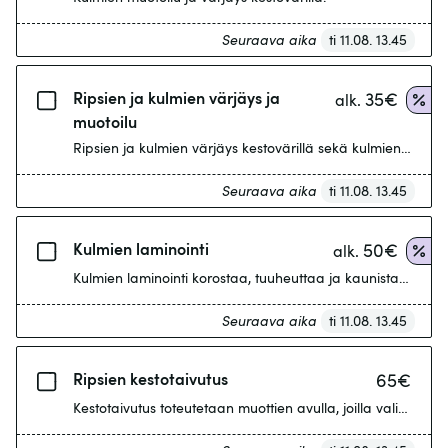
Seuraava aika
ti 11.08. 13.45
Ripsien ja kulmien värjäys ja
35
€
alk.
muotoilu
Ripsien ja kulmien värjäys kestovärillä sekä kulmien muotoi
Seuraava aika
ti 11.08. 13.45
Kulmien laminointi
50
€
alk.
Kulmien laminointi korostaa, tuuheuttaa ja kaunistaa kulma
Seuraava aika
ti 11.08. 13.45
Ripsien kestotaivutus
65
€
Kestotaivutus toteutetaan muottien avulla, joilla valitaan r