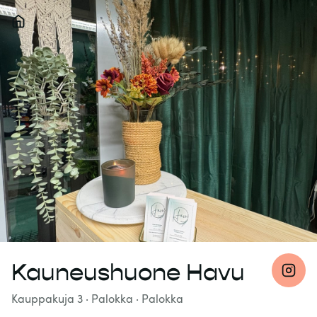
Kauneushuone Havu
Kauppakuja 3
· Palokka
·
Palokka