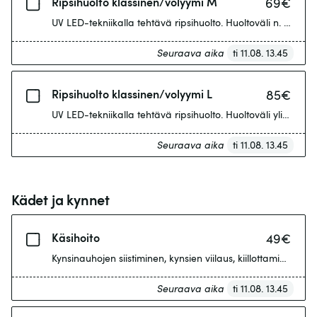
Ripsihuolto klassinen/volyymi M
69
€
UV LED-tekniikalla tehtävä ripsihuolto. Huoltoväli n. 3-4 vii
Seuraava aika
ti 11.08. 13.45
Ripsihuolto klassinen/volyymi L
85
€
UV LED-tekniikalla tehtävä ripsihuolto. Huoltoväli yli 4 viikk
Seuraava aika
ti 11.08. 13.45
Kädet ja kynnet
Käsihoito
49
€
Kynsinauhojen siistiminen, kynsien viilaus, kiillottaminen ja h
Seuraava aika
ti 11.08. 13.45