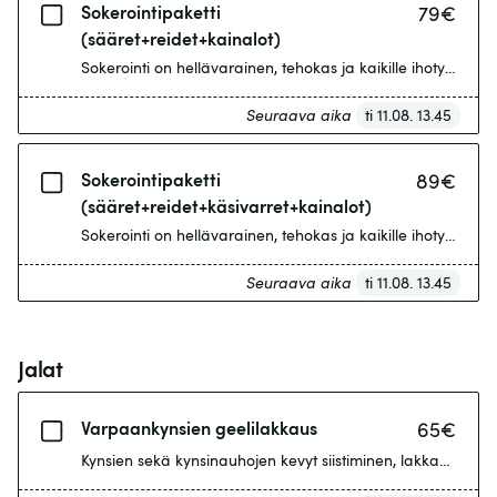
Sokerointipaketti
79
€
(sääret+reidet+kainalot)
Sokerointi on hellävarainen, tehokas ja kaikille ihotyypei
Seuraava aika
ti 11.08. 13.45
Sokerointipaketti
89
€
(sääret+reidet+käsivarret+kainalot)
Sokerointi on hellävarainen, tehokas ja kaikille ihotyypei
Seuraava aika
ti 11.08. 13.45
Jalat
Varpaankynsien geelilakkaus
65
€