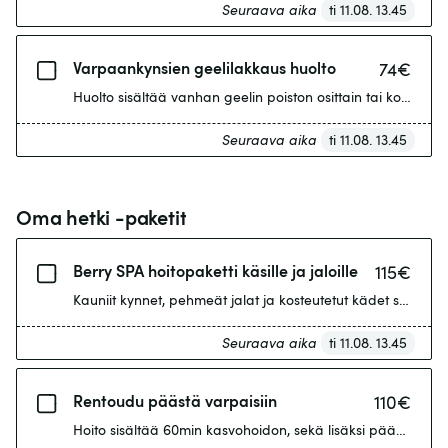
Seuraava aika
ti 11.08. 13.45
Varpaankynsien geelilakkaus huolto
74
€
Huolto sisältää vanhan geelin poiston osittain tai kokonaan
Seuraava aika
ti 11.08. 13.45
Oma hetki -paketit
Berry SPA hoitopaketti käsille ja jaloille
115
€
Seuraava aika
ti 11.08. 13.45
Rentoudu päästä varpaisiin
110
€
Hoito sisältää 60min kasvohoidon, sekä lisäksi pää- käsi- 