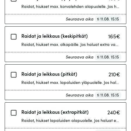
Raidat, hiukset m
Seuraava aika
ti 11.08. 15.15
Raidat ja leikkaus (keskipitkät)
165
€
Raidat, hiukset max. olkapäille. Jos haluat extra vaalean lo
Seuraava aika
ti 11.08. 15.15
Raidat ja leikkaus (pitkät)
210
€
Raidat, hiukset max. lapaluiden yläpuolelle. Jos haluat ext
Seuraava aika
ti 11.08. 15.15
Raidat ja leikkaus (extrapitkät)
240
€
Raidat, hiukset lapaluiden alapuolelle. Jos haluat extra va