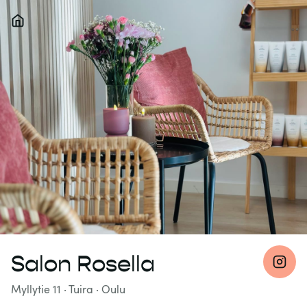
Salon Rosella
Myllytie 11
· Tuira
·
Oulu