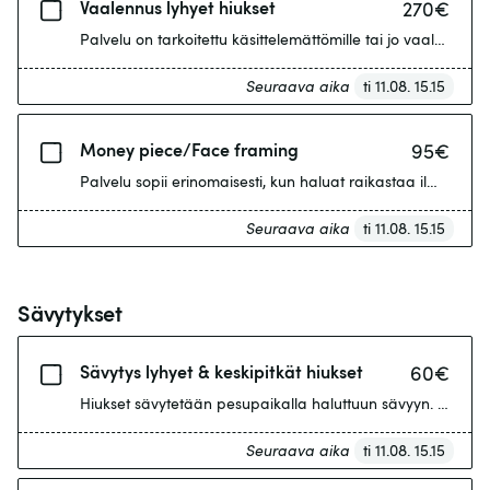
Vaalennus lyhyet hiukset
270
€
Palvelu on tarkoitettu käsittelemättömille tai jo vaalennetu
Seuraava aika
ti 11.08. 15.15
Money piece/Face framing
95
€
Palvelu sopii erinomaisesti, kun haluat raikastaa ilmettä 
Seuraava aika
ti 11.08. 15.15
Sävytykset
Sävytys lyhyet & keskipitkät hiukset
60
€
Hiukset sävytetään pesupaikalla haluttuun sävyyn. Lisäksi 
Seuraava aika
ti 11.08. 15.15