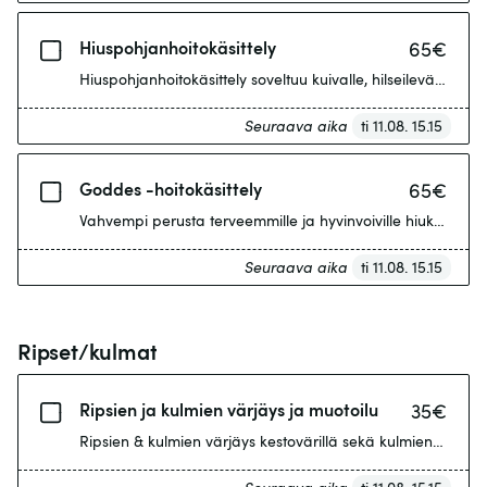
Hiuspohjanhoitokäsittely
65
€
Hiuspohjanhoitokäsittely soveltuu kuivalle, hilseilevälle s
Seuraava aika
ti 11.08. 15.15
Goddes -hoitokäsittely
65
€
Vahvempi perusta terveemmille ja hyvinvoiville hiuksille 
Seuraava aika
ti 11.08. 15.15
Ripset/kulmat
Ripsien ja kulmien värjäys ja muotoilu
35
€
Ripsien & kulmien värjäys kestovärillä sekä kulmien muotoil