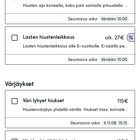
Hiusten ajo koneella, koko pää samalla pituudella. Ei sisäl
Seuraava aika
tänään 10.00
Lasten hiustenleikkaus
27
€
alk.
Lasten hiustenleikkaus alle 6-vuotiaille. Ei sisällä pesua.
Seuraava aika
tänään 10.00
Värjäykset
Väri lyhyet hiukset
115
€
Hiustenvärjäys yhdellä värillä. Hiukset max. korvalehden al
Seuraava aika
ti 11.08. 15.15