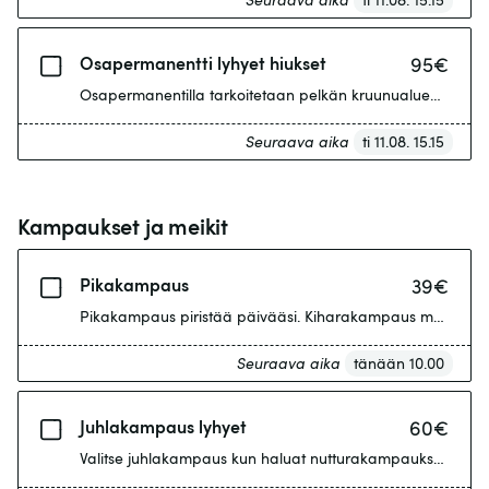
Osapermanentti lyhyet hiukset
95
€
Seuraava aika
ti 11.08. 15.15
Kampaukset ja meikit
Pikakampaus
39
€
Pikakampaus piristää päivääsi. Kiharakampaus max 30min.
Seuraava aika
tänään 10.00
Juhlakampaus lyhyet
60
€
Valitse juhlakampaus kun haluat nutturakampauksen, pohjaty