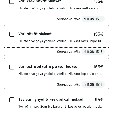
Väri keskipitkät hiukset
135
€
Hiusten värjäys yhdellä värillä. Hiuksen mitta max. olkapäil
Seuraava aika
ti 11.08. 15.15
Väri pitkät hiukset
155
€
Hiusten värjäys yhdellä värillä. Hiukset max. lapaluiden ylä
Seuraava aika
ti 11.08. 15.15
Väri extrapitkät & paksut hiukset
165
€
Hiusten värjäys yhdellä värillä. Hiukset lapaluiden alapuole
Seuraava aika
ti 11.08. 15.15
Tyviväri lyhyet & keskipitkät hiukset
95
€
Tyviväri max. 2cm tyvikasvu. Ei koske esivaalennusta vaativ