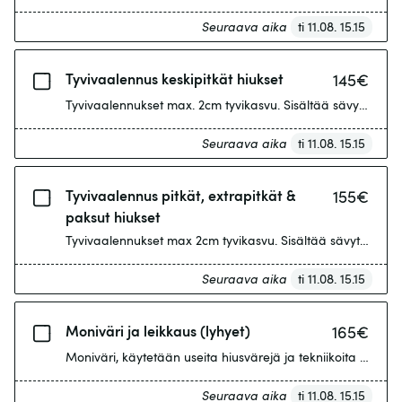
Seuraava aika
ti 11.08. 15.15
Tyvivaalennus keskipitkät hiukset
145
€
Tyvivaalennukset max. 2cm tyvikasvu. Sisältää sävytyksen.
Seuraava aika
ti 11.08. 15.15
Tyvivaalennus pitkät, extrapitkät &
155
€
paksut hiukset
Tyvivaalennukset max 2cm tyvikasvu. Sisältää sävytyksen.
Seuraava aika
ti 11.08. 15.15
Moniväri ja leikkaus (lyhyet)
165
€
Moniväri, käytetään useita hiusvärejä ja tekniikoita esimer
Seuraava aika
ti 11.08. 15.15