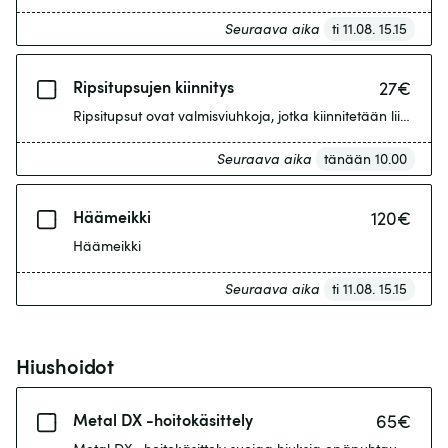
Seuraava aika
ti 11.08. 15.15
Ripsitupsujen kiinnitys
27
€
R
Seuraava aika
tänään 10.00
Häämeikki
120
€
Häämeikki
Seuraava aika
ti 11.08. 15.15
Hiushoidot
Metal DX -hoitokäsittely
65
€