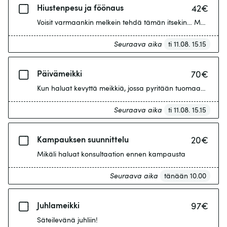
Hiustenpesu ja föönaus
42
€
Voisit varmaankin melkein tehdä tämän itsekin… Mutta eihän
Seuraava aika
ti 11.08. 15.15
Päivämeikki
70
€
Kun haluat kevyttä meikkiä, jossa pyritään tuomaan esiin 
Seuraava aika
ti 11.08. 15.15
Kampauksen suunnittelu
20
€
Mikäli haluat konsultaation ennen kampausta
Seuraava aika
tänään 10.00
Juhlameikki
97
€
Säteilevänä juhliin!