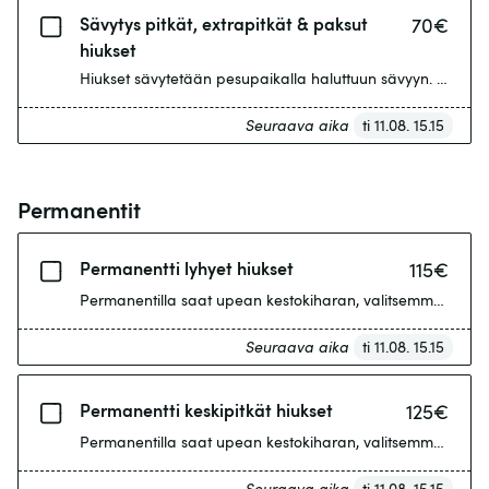
Sävytys pitkät, extrapitkät & paksut
70
€
hiukset
Hiukset sävytetään pesupaikalla haluttuun sävyyn. Lisäksi 
Seuraava aika
ti 11.08. 15.15
Permanentit
Permanentti lyhyet hiukset
115
€
Permanentilla saat upean kestokiharan, valitsemme tekniikan
Seuraava aika
ti 11.08. 15.15
Permanentti keskipitkät hiukset
125
€
Permanentilla saat upean kestokiharan, valitsemme tekniikan
Seuraava aika
ti 11.08. 15.15