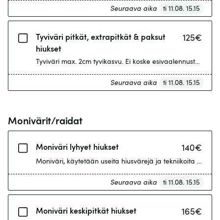
Seuraava aika
ti 11.08. 15.15
Tyviväri pitkät, extrapitkät & paksut
125
€
hiukset
Tyviväri max. 2cm tyvikasvu. Ei koske esivaalennusta vaativ
Seuraava aika
ti 11.08. 15.15
Monivärit/raidat
Moniväri lyhyet hiukset
140
€
Moniväri, käytetään useita hiusvärejä ja tekniikoita esimer
Seuraava aika
ti 11.08. 15.15
Moniväri keskipitkät hiukset
165
€