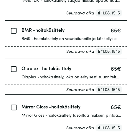
Metal DX -hoitokäsittely suojaa hiuksia epäpuhtauksia & met
Seuraava aika
ti 11.08. 15.15
BMR -hoitokäsittely
65
€
BMR -hoitokäsittely on vaurioituneille ja käsitellyille hiu
Seuraava aika
ti 11.08. 15.15
Olaplex -hoitokäsittely
65
€
Olaplex -hoitokäsittely, joka on erityisesti suunniteltu va
Seuraava aika
ti 11.08. 15.15
Mirror Gloss -hoitokäsittely
65
€
Mirror Gloss -hoitokäsittely tasoittaa hiuksen pintaa, korja
Seuraava aika
ti 11.08. 15.15