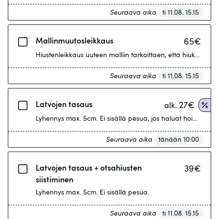
Seuraava aika
ti 11.08. 15.15
Mallinmuutosleikkaus
65
€
Hiustenleikkaus uuteen malliin tarkoittaen, että hiuksiin te
Seuraava aika
ti 11.08. 15.15
Latvojen tasaus
27
€
alk.
Lyhennys max. 5cm. Ei sisällä pesua, jos haluat hoidon ta
Seuraava aika
tänään 10.00
Latvojen tasaus + otsahiusten
39
€
siistiminen
Lyhennys max. 5cm. Ei sisällä pesua.
Seuraava aika
ti 11.08. 15.15