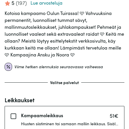
5
(
197
)
Lue arvosteluja
Kotoisa kampaamo Oulun Tuirassa! 🩷 Vahvuuksina
permanentit, luonnolliset tummat sävyt,
mallinmuutosleikkaukset, juhlakampaukset! Pehmeät ja
luonnolliset vaaleat sekä extravaaleat raidat 🩷 Keitä me
ollaan? Meistä löytyy esittelytekstit verkkosivulta, käy
kurkkaan keitä me ollaan! Lämpimästi tervetuloa meille
🩷 Kampaajina Ansku ja Noora 🩷
Viime hetken alennuksia seuraavassa vaiheessa
Valitse palvelut
Leikkaukset
Kampaamoleikkaus
51
€
Hiusten siistiminen tai samaan malliin leikkaus. Sisältää pe