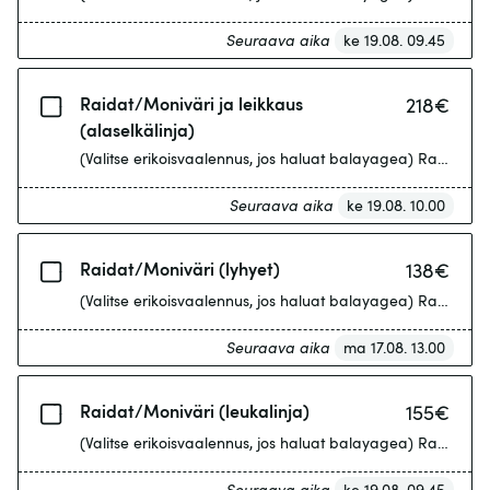
Seuraava aika
ke 19.08. 09.45
Raidat/Moniväri ja leikkaus
218
€
(alaselkälinja)
(Valitse erikoisva
Seuraava aika
ke 19.08. 10.00
Raidat/Moniväri (lyhyet)
138
€
(Valitse erikoisva
Seuraava aika
ma 17.08. 13.00
Raidat/Moniväri (leukalinja)
155
€
(Valitse erikoisva
Seuraava aika
ke 19.08. 09.45