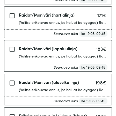
Raidat/Moniväri (hartialinja)
171
€
(Valitse erikoisva
Seuraava aika
ke 19.08. 09.45
Raidat/Moniväri (lapaluulinja)
183
€
(Valitse erikoisva
Seuraava aika
ke 19.08. 09.45
Raidat/Moniväri (alaselkälinja)
198
€
(Valitse erikoisv
Seuraava aika
ke 19.08. 09.45
Erikoisvaalennus ja leikkaus (lyhyet)