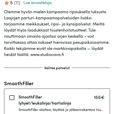
5
(
11
)
Lue arvosteluja
Olemme hyvän mielen kampaamo ripauksella luksusta.
Laajojen parturi-kampaamopalveluiden lisäksi
tarjoamme meikkaukset, ripsi- ja kynsipalvelut. Meiltä
löydät myös laadukkaat hiustenhoitotuotteet. Tule
nauttimaan omasta ajastasi arjen keskellä – voit
tarvittaessa ottaa nokoset hierovissa pesupaikoissamme.
Kaikki tekijämme eivät ole markkinapaikalla — löydät
heidät täältä: www.studiocava.fi
Valitse palvelut
SmoothFiller
SmoothFiller
166
€
lyhyet/leukalinja/hartialinja
SmoothFiller silottaa, täyttää ja jälleenrakentaa hiusta. S