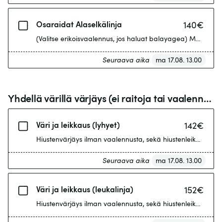
Osaraidat Alaselkälinja
140
€
(Valitse erikoisvaalennus, jos haluat balayagea) Max. 10 fo
Seuraava aika
ma 17.08. 13.00
Yhdellä värillä värjäys (ei raitoja tai vaalennusta)
Väri ja leikkaus (lyhyet)
142
€
Hiustenvärjäys ilman vaalennusta, sekä hiustenleikkaus. Ko
Seuraava aika
ma 17.08. 13.00
Väri ja leikkaus (leukalinja)
152
€
Hiustenvärjäys ilman vaalennusta, sekä hiustenleikkaus. Hi