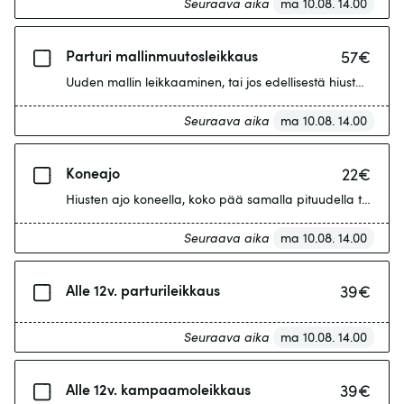
Seuraava aika
ma 10.08. 14.00
Parturi mallinmuutosleikkaus
57
€
Uuden mallin leikkaaminen, tai jos edellisestä hiustenleikka
Seuraava aika
ma 10.08. 14.00
Koneajo
22
€
Hiusten ajo koneella, koko pää samalla pituudella tai sivuje
Seuraava aika
ma 10.08. 14.00
Alle 12v. parturileikkaus
39
€
Seuraava aika
ma 10.08. 14.00
Alle 12v. kampaamoleikkaus
39
€