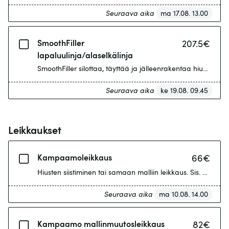
Seuraava aika
ma 17.08. 13.00
SmoothFiller
207.5
€
lapaluulinja/alaselkälinja
SmoothFiller silottaa, täyttää ja jälleenrakentaa hiusta. S
Seuraava aika
ke 19.08. 09.45
Leikkaukset
Kampaamoleikkaus
66
€
Hiusten siistiminen tai samaan malliin leikkaus. Sis. Pesun j
Seuraava aika
ma 10.08. 14.00
Kampaamo mallinmuutosleikkaus
82
€