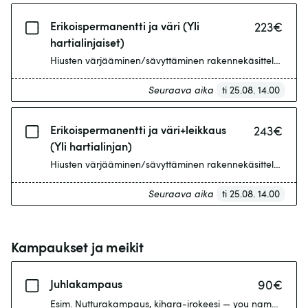
Erikoispermanentti ja väri (Yli
223
€
hartialinjaiset)
Hiusten värjääminen/sävyttäminen rakennekäsittelyn yhteyd
Seuraava aika
ti 25.08. 14.00
Erikoispermanentti ja väri+leikkaus
243
€
(Yli hartialinjan)
Hiusten värjääminen/sävyttäminen rakennekäsittelyn yhteyd
Seuraava aika
ti 25.08. 14.00
Kampaukset ja meikit
Juhlakampaus
90
€
Esim. Nutturakampaus, kihara-irokeesi — you name it! Ei si